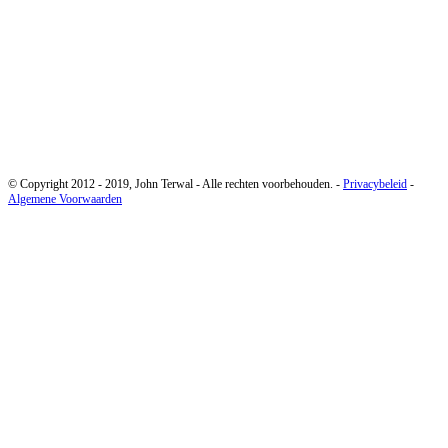
Tel: 06-47122285
Adres
Torenstraat 46, 8501 BW, Joure
De Wymerts 2, 8722 HM, Molkwerum
© Copyright 2012 - 2019, John Terwal - Alle rechten voorbehouden. -
Privacybeleid
-
Algemene Voorwaarden
Contact
Tel: 06-47122285
Adres
Torenstraat 46, 8501 BW, Joure
De Wymerts 2, 8722 HM, Molkwerum