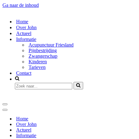
Ga naar de inhoud
Home
Over John
Actueel
Informatie
Acupunctuur Friesland
Pijnbestrijding
Zwangerschap
Kinderen
Tarieven
Contact
Zoek
naar...
Navigatie
Menu
Navigatie
Menu
Home
Over John
Actueel
Informatie