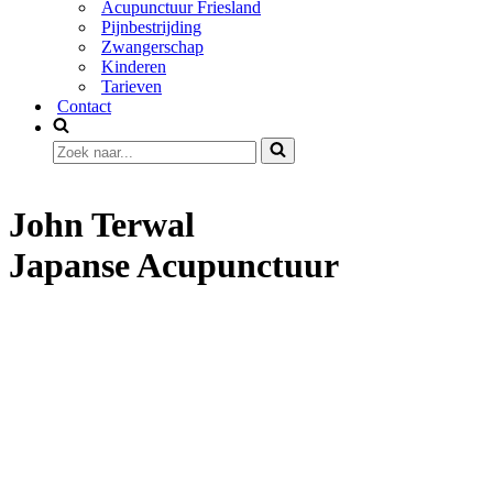
Acupunctuur Friesland
Pijnbestrijding
Zwangerschap
Kinderen
Tarieven
Contact
Zoek
naar...
John Terwal
Japanse Acupunctuur
Hartelijk welkom op mijn website. Ik werk sinds
2009 met veel plezier aan het veelzijdige en mooie
vak van acupuncturist. De voortdurende
ontwikkeling in mijn vakgebied is één van de
belangrijke pijlers waarop de praktijk gevoed wordt.
Dat betekent dat ik veelvuldig onderzoek doe om
steeds dieper en dieper in de materie van de