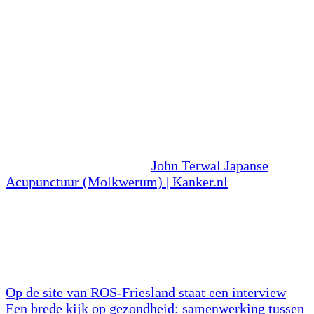
aanmerking. Ik werk voor een groot gedeelte met de
techniek van Kiiko Matsumoto. Zij is een van de
grootste acupuncturisten op het gebied van de
Japanse acupunctuur. Daarnaast neemt de techniek
van dr. Tan een belangrijke plaats in, vooral bij de
pijnbestrijding.
Oncologie maakt steeds meer deel uit van mijn
werkzaamheden en richt zich op diverse klachten
tijdens en na de chemokuren. Sinds 2024 staat mijn
praktijk geregistreerd bij
John Terwal Japanse
Acupunctuur (Molkwerum) | Kanker.nl
Neem voor
meer informatie gerust contact op. Met acupunctuur
is kanker niet te genezen, maar kan zeer effectief
zijn op allerlei klachten, waaronder misselijkheid,
opvliegers, slapeloosheid, darmklachten,
vermoeidheid, neuropathie etc..
Op de site van ROS-Friesland staat een interview
Een brede kijk op gezondheid: samenwerking tussen